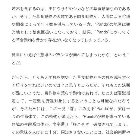
若木を食するのは、主にウサギやシカなどの草食動物なのである
が、そうした草食動物の天敵である肉食動物が、人間による狩猟
や開発によって年々数を減らしている一方、“Pando”の地区は観
光地として禁猟区扱いになっており、結局、“Pando”にやってく
る草食動物を脅かす存在がいなくなってしまっている。
簡単にいえば生態系のバランスが崩れてしまったから、というこ
とだ。
だったら、とりあえず数を増やした草食動物たちの数を減らすべ
く狩りをすればいいのでは？と思うところだが、それもまた決断
が難しいようだ。農作物を荒らす動物であれば、たとえば害獣指
定して、一定数を狩猟対象にするということも可能なのだろう
が、そのためには、この一見「森」にみえる“Pando”が、実は一
つの生命体で、この植物が潰えたら、“Pando”が根を張っている
領域の生態系自体が、文字通り「根こそぎ」破壊されてしまう。
その意味を人びとに十分、周知させないことには、社会的判断や