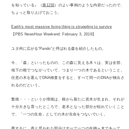
を知っている』（
第12回
）のよい事例のような内容だったので、
ちょっと取り上げておこう。
Earth’s most massive living thing is struggling to survive
【PBS NewsHour Weekend: February 3, 2019】
ユタ州に広がる“Pando”と呼ばれる森を紹介したもの。
今、「森」といったものの、この森に見える木々は、実は全部、
地下の根でつながっていて、つまり一つの木であるということ。
任意の木を選んでDNA検査をすると、すべて同一のDNAが検出さ
れるのだという。
繁殖・・・というか増殖は、根から新たに若木が生まれ、それが
十分大きな育ったところで、老木となった部分が枯れていくこと
で、「一つの生命」としての木が生命をつないでいく。
要するに、森と思われた部分はすべて一つの生物＝木であって、