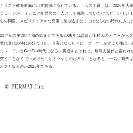
キリスト教を前面に出す右派に流れている。「心の問題」は、2020年大
ジェッジが、ミレニアル世代の一人として強調していたけれど、いよい
心の問題、スピリチュアルな要素に踏み込まなくてはならない時代に入っ
21世紀の第2四半期の始まりである2026年は課題が山積みのところから
世代交代の時代の始まりだ。老害となったベビーブーマーが消えた後は、
ミレニアルとGenZの時代になる。裏返すとそれは、無気力世代と言われ
突くことなく従い続けたことのツケなのだろう。となると、一気に時代
オフとなるのが2026年である。
© FERMAT Inc.