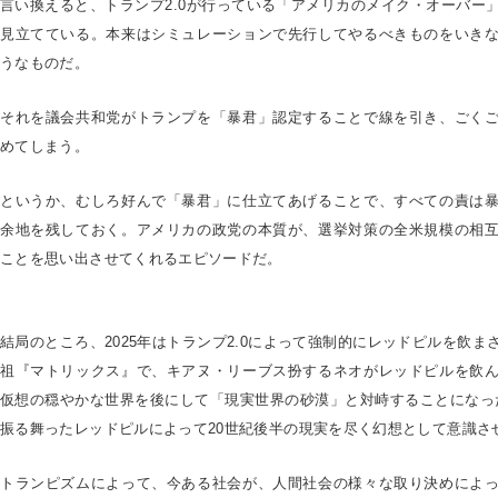
言い換えると、トランプ2.0が行っている「アメリカのメイク・オーバー
見立てている。本来はシミュレーションで先行してやるべきものをいき
うなものだ。
それを議会共和党がトランプを「暴君」認定することで線を引き、ごく
めてしまう。
というか、むしろ好んで「暴君」に仕立てあげることで、すべての責は
余地を残しておく。アメリカの政党の本質が、選挙対策の全米規模の相
ことを思い出させてくれるエピソードだ。
結局のところ、2025年はトランプ2.0によって強制的にレッドピルを飲
祖『マトリックス』で、キアヌ・リーブス扮するネオがレッドピルを飲
仮想の穏やかな世界を後にして「現実世界の砂漠」と対峙することになった
振る舞ったレッドピルによって20世紀後半の現実を尽く幻想として意識さ
トランピズムによって、今ある社会が、人間社会の様々な取り決めによ