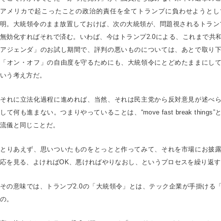
アメリカで起こったことの政治的責任を全てトランプに負わせようとし
明。大統領令のまま放置しておけば、次の大統領が、問題視されるトランプ
無効化すればそれで済む。いわば、今はトランプ2.0による、これまで共
アジェンダ」のお試し期間で、評判の悪いものについては、あとで取り
「オン・オフ」の自由度を守るためにも、大統領令にとどめたままにし
いう考え方だ。
それに立法化過程に進めれば、当然、それは民主党から反対意見が述べ
して何も進まない。つまりやっていることは、“move fast break thin
流儀と同じことだ。
とりあえず、思いついたものをとっとと作ってみて、それを市場にお披
応を見る、よければOK、悪ければやりなおし、というプロセスを繰り返
その意味では、トランプ2.0の「大統領令」とは、テック企業が手掛ける
の。