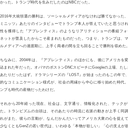
かった。トランプ時代を生みだしたのはNBCだった。
2016年大統領選の勝利は、ソーシャルメディアがなければ勝てなかった、
ミニッツ』あたりのインタビューでトランプ本人が答えていたと思うけ
性を獲得した『アプレンティス』のようなリアリティショーの番組フォ
ネットが普及したからこそ産まれたものだった。つまり、トランプは、
ルメディアへの過渡期に、上手く両者の間を立ち回ることで勝利を収めた
ちなみに、2004年は、『アプレンティス』のほかにも、後にアメリカを
込まれた年だった。オバマのボストンDNCスピーチにGoogleの上場、たしか
あたりだったはず。ドラマシリーズの『LOST』が始まったのもこの年で
的なコミュニケーション様式が、社会の周縁から中心に移り始めた時代
ンプも時代の産物だったわけだ。
それから20年経った現在、社会は、文字通り、情報化された、テック
た。トランピズムの台頭は、そのあたりの時流に右派の動きが上手く同
れがまた、彼らの言動が、なんだかんだいってアメリカ大衆の心を捉え
少なくともGenZの若い世代は、いわゆる「本物が欲しい」「心の支えが