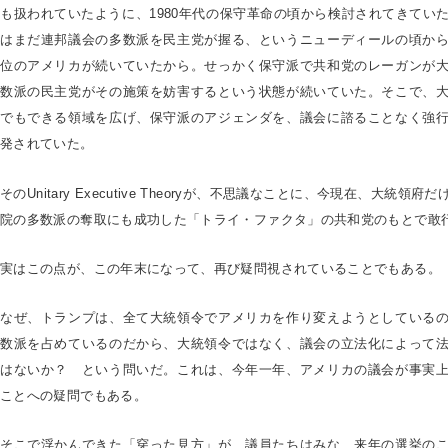
も扱われていたように、1980年代の保守革命の頃から検討されてきてい
はまだ連邦議会の多数派を民主党が握る、というニューディールの頃か
位のアメリカが続いていたから。せっかく保守派で共和党のレーガンが
数派の民主党がその施策を妨害するという状態が続いていた。そこで、
でもできる領域を広げ、保守派のアジェンダを、議会に諮ることなく強
発されていた。
そのUnitary Executive Theoryが、不思議なことに、今現在、大統
院の多数派の奪取にも成功した「トライ・ファクタ」の共和党のもとで敢
実はこの点が、この年末になって、再び疑問視されていることでもある。
なぜ、トランプは、全て大統領令でアメリカを作り変えようとしている
数派を占めているのだから、大統領令ではなく、議会の立法化によって
はないか？ という問いだ。これは、今年一年、アメリカの議会が事実
ことへの疑問でもある。
そこで浮かんできた「穿った見方」が、議員たちはみな、来年の選挙の