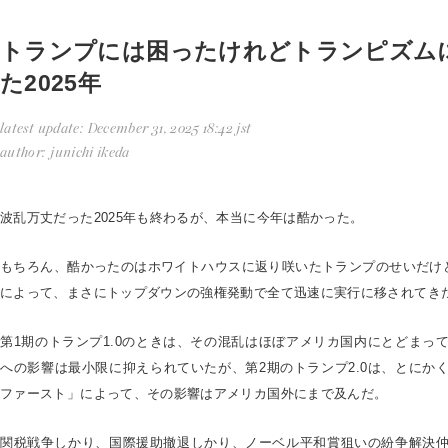
トランプには困ったけれどトランピズム
た2025年
latest update
December 31, 2025 18:42 jst
author
junichi ikeda
波乱万丈だった2025年も終わるが、本当に今年は酷かった。
もちろん、酷かったのはホワイトハウスに返り咲いたトランプのせいだけど
によって、まさにトップダウンの強権発動で全て迅速に実行に移されてき
第1期のトランプ1.0のときは、その混乱はほぼアメリカ国内にとどまっ
への影響は最小限に抑えられていたが、第2期のトランプ2.0は、とにか
ファースト」によって、その影響はアメリカ国外にまで及んだ。
関税戦争しかり、国際援助撤退しかり、ノーベル平和賞狙いの紛争解決