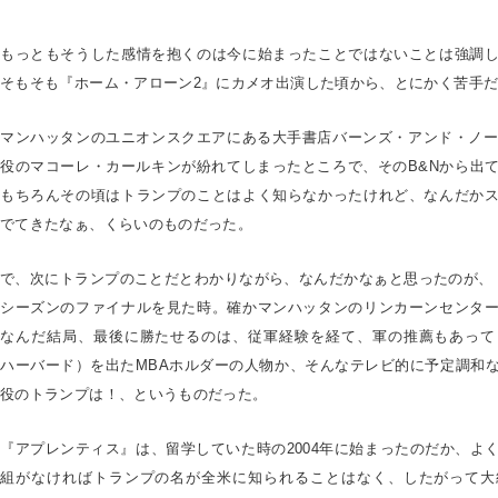
もっともそうした感情を抱くのは今に始まったことではないことは強調
そもそも『ホーム・アローン2』にカメオ出演した頃から、とにかく苦手
マンハッタンのユニオンスクエアにある大手書店バーンズ・アンド・ノー
役のマコーレ・カールキンが紛れてしまったところで、そのB&Nから出
もちろんその頃はトランプのことはよく知らなかったけれど、なんだか
でてきたなぁ、くらいのものだった。
で、次にトランプのことだとわかりながら、なんだかなぁと思ったのが、
シーズンのファイナルを見た時。確かマンハッタンのリンカーンセンタ
なんだ結局、最後に勝たせるのは、従軍経験を経て、軍の推薦もあって
ハーバード）を出たMBAホルダーの人物か、そんなテレビ的に予定調和
役のトランプは！、というものだった。
『アプレンティス』は、留学していた時の2004年に始まったのだか、よ
組がなければトランプの名が全米に知られることはなく、したがって大