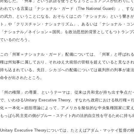
対処した。「州軍」という訳語を使うとちょっとニュアンスが伝わりに
われている言葉は「ナショナル・ガード（The National Guard）」
の武力、ということになる。おそらくはこの「ナショナル」という響き
ト」や「クリスチャン・ナショナリズム」、あるいは「ナショナル・コ
「ナショナル／ネイション＝国民」を政治思想的背景としてもつトランプ2
ているのだろう。
この「州軍＝ナショナル・ガード」配備については、「州軍」と呼ばれ
権は州知事に属しており、それゆえ大統領の管轄を超えていると見なさ
持ち込まれている。先日、シカゴへの配備については裁判所の判事が違
命令が出されたところ。
「州の権限」の尊重、というテーマは、従来は共和党が持ち出す争点だっ
で、いわゆるUnitary Executive Theory、すなわち政府における執
化＝一本化＝総括理論によって、アメリカを擬似的な中央集権国家に変
もっぱら民主党の側がブルー・ステイト内の法的自立性を守るために持ち
Unitary Executive Theoryについては、たとえばアダム・マッケイ監督