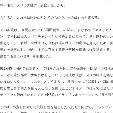
球＝南北アメリカ大陸の「裏庭」化しかり。
もちろん、これらは国外に向けてのもので、国内はもっと破天荒。
その本質は、今更ながらの「国民創造」の試み。すなわち「アメリカ人
ン、できれば白人クリスチャン」という枠組みに沿って、それ以外の人
階として、これ以上の移民（とりわけ違法移民）の増加を抑えるために
境）を厳重にし、国内にすでに存在する違法移民を摘発し強制送還する
察とでも言うべきICEを強化した。
911を機に国内テロ対策として設立された国土安全保障省（DHS）の取り
ストから違法移民に大幅に移行している（違法移民はアメリカ経済を蝕
いうロジック）。「マスク」というよりも「覆面」をして武装したICEの
民と思しき非白人を捕らえる様子を捉えたビデオイメージは今では当た
ディア上を流れている。まるでHBOのドラマ『ウオッチメン』の世界が現
このICEの蛮行に対して抗議行動を起こした人たちに向けて、トランプ2.