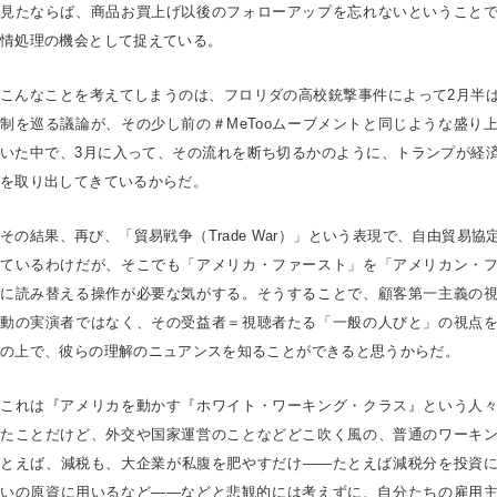
見たならば、商品お買上げ以後のフォローアップを忘れないということ
情処理の機会として捉えている。
こんなことを考えてしまうのは、フロリダの高校銃撃事件によって2月半
制を巡る議論が、その少し前の＃MeTooムーブメントと同じような盛り
いた中で、3月に入って、その流れを断ち切るかのように、トランプが経
を取り出してきているからだ。
その結果、再び、「貿易戦争（Trade War）」という表現で、自由貿易
ているわけだが、そこでも「アメリカ・ファースト」を「アメリカン・
に読み替える操作が必要な気がする。そうすることで、顧客第一主義の
動の実演者ではなく、その受益者＝視聴者たる「一般の人びと」の視点
の上で、彼らの理解のニュアンスを知ることができると思うからだ。
これは『アメリカを動かす『ホワイト・ワーキング・クラス』という人
たことだけど、外交や国家運営のことなどどこ吹く風の、普通のワーキ
とえば、減税も、大企業が私腹を肥やすだけ――たとえば減税分を投資
いの原資に用いるなど――などと悲観的には考えずに、自分たちの雇用