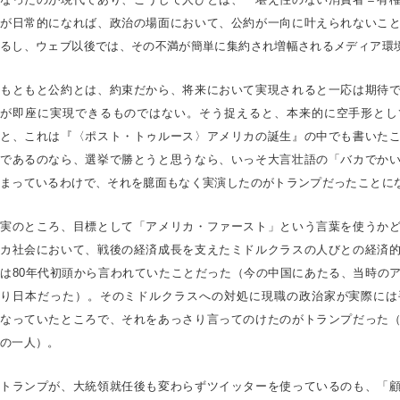
が日常的になれば、政治の場面において、公約が一向に叶えられないこ
るし、ウェブ以後では、その不満が簡単に集約され増幅されるメディア環
もともと公約とは、約束だから、将来において実現されると一応は期待
が即座に実現できるものではない。そう捉えると、本来的に空手形とし
と、これは『〈ポスト・トゥルース〉アメリカの誕生』の中でも書いた
であるのなら、選挙で勝とうと思うなら、いっそ大言壮語の「バカでか
まっているわけで、それを臆面もなく実演したのがトランプだったことに
実のところ、目標として「アメリカ・ファースト」という言葉を使うか
カ社会において、戦後の経済成長を支えたミドルクラスの人びとの経済
は80年代初頭から言われていたことだった（今の中国にあたる、当時の
り日本だった）。そのミドルクラスへの対処に現職の政治家が実際には
なっていたところで、それをあっさり言ってのけたのがトランプだった
の一人）。
トランプが、大統領就任後も変わらずツイッターを使っているのも、「