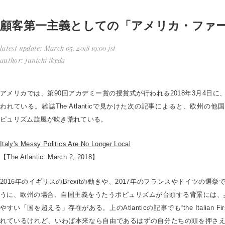
顧客第一主義としての「アメリカ・ファ
latest update
March 05, 2018 19:00 jst
author
junichi ikeda
アメリカでは、第90回アカデミー賞の授賞式が行われる2018年3月4日
われている。雑誌The Atlanticで見かけた次の記事によると、欧州の
ピュリズム旋風が吹き荒れている。
Italy's Messy Politics Are No Longer Local
【The Atlantic: March 2, 2018】
2016年のイギリスのBrexitの動きや、2017年のフランスやドイツの選
うに、欧州の場合、自国主義をうたうポピュリズムが台頭する背景には、
やすい「国を超える」存在がある。上のAtlanticの記事でも“the Italian 
れているけれど、いわば本来なら自由であるはずの自分たちの頭を押さ