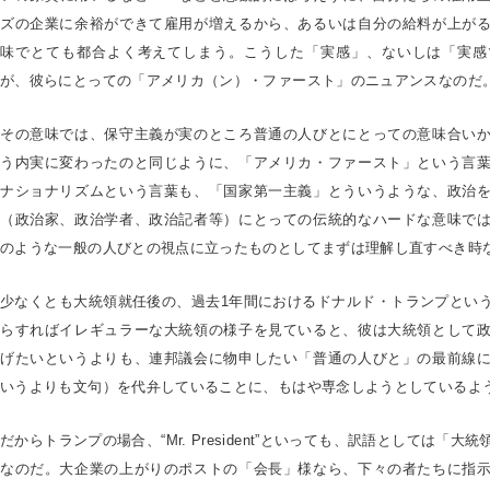
ズの企業に余裕ができて雇用が増えるから、あるいは自分の給料が上が
味でとても都合よく考えてしまう。こうした「実感」、ないしは「実感
が、彼らにとっての「アメリカ（ン）・ファースト」のニュアンスなのだ
その意味では、保守主義が実のところ普通の人びとにとっての意味合い
う内実に変わったのと同じように、「アメリカ・ファースト」という言
ナショナリズムという言葉も、「国家第一主義」とういうような、政治
（政治家、政治学者、政治記者等）にとっての伝統的なハードな意味で
のような一般の人びとの視点に立ったものとしてまずは理解し直すべき時
少なくとも大統領就任後の、過去1年間におけるドナルド・トランプとい
らすればイレギュラーな大統領の様子を見ていると、彼は大統領として
げたいというよりも、連邦議会に物申したい「普通の人びと」の最前線
いうよりも文句）を代弁していることに、もはや専念しようとしているよ
だからトランプの場合、“Mr. President”といっても、訳語としては「
なのだ。大企業の上がりのポストの「会長」様なら、下々の者たちに指