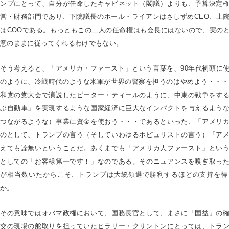
ンプにとって、自分が任命したキャビネット（閣議）よりも、予算決定
営・財務部門であり、下院議長のポール・ライアンはさしずめCEO、上
はCOOである。もっともこの二人の任命権はも会長にはないので、実の
意のままに従ってくれるわけでもない。
そう考えると、「アメリカ・ファースト」という言葉を、90年代初頭に
のように、冷戦時代のような米軍が世界の警察を担うのはやめよう・・・で
和党の党大会で演説したピーター・ティールのように、中東の戦争をす
ぶ自動車」を実現するような国家経済に巨大なインパクトを与えるよう
つながるような）事業に資金を使おう・・・であるといった、「アメリ
のとして、トランプの言う（そしていわゆるポピュリストの言う）「ア
えても詮無いということだ。あくまでも「アメリカ人ファースト」とい
としての「お客様第一です！」なのである。そのニュアンスを嗅ぎ取っ
が相当数いたからこそ、トランプは大統領選で勝利するほどの支持を得
か。
その意味ではオバマ政権において、国務長官として、まさに「国益」の
交の現場の舵取りを担っていたヒラリー・クリントンにとっては、トラ