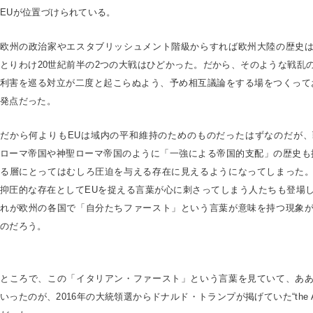
EUが位置づけられている。
欧州の政治家やエスタブリッシュメント階級からすれば欧州大陸の歴史
とりわけ20世紀前半の2つの大戦はひどかった。だから、そのような戦乱
利害を巡る対立が二度と起こらぬよう、予め相互議論をする場をつくって
発点だった。
だから何よりもEUは域内の平和維持のためのものだったはずなのだが
ローマ帝国や神聖ローマ帝国のように「一強による帝国的支配」の歴史も
る層にとってはむしろ圧迫を与える存在に見えるようになってしまった
抑圧的な存在としてEUを捉える言葉が心に刺さってしまう人たちも登場
れが欧州の各国で「自分たちファースト」という言葉が意味を持つ現象
のだろう。
ところで、この「イタリアン・ファースト」という言葉を見ていて、あ
いったのが、2016年の大統領選からドナルド・トランプが掲げていた“the Amer