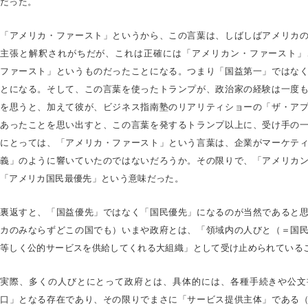
だった。
「アメリカ・ファースト」というから、この言葉は、しばしばアメリカ
主張と解釈されがちだが、これは正確には「アメリカン・ファースト」
ファースト」というものだったことになる。つまり「国益第一」ではな
とになる。そして、この言葉を使ったトランプが、政治家の経験は一度
を思うと、加えて彼が、ビジネス指南塾のリアリティショーの「ザ・ア
あったことを思い出すと、この言葉を発するトランプ以上に、受け手の
にとっては、「アメリカ・ファースト」という言葉は、企業がマーケテ
義」のように響いていたのではないだろうか。その限りで、「アメリカ
「アメリカ国民最優先」という意味だった。
裏返すと、「国益優先」ではなく「国民優先」になるのが当然であると
カのみならずどこの国でも）いまや政府とは、「領域内の人びと（＝国
等しく公的サービスを供給してくれる大組織」として受け止められている
実際、多くの人びとにとって政府とは、具体的には、各種手続きや公文
口」となる存在であり、その限りでまさに「サービス提供主体」である