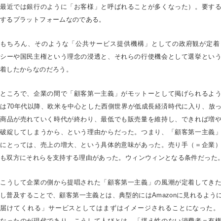
最近では銀行のように「お客様」と呼ばれることが多くなった）。要す
するプラットフォームなのである。
もちろん、そのような「公共サービス提供機構」としての政府観が定着
シーや国民主権という理念の浸透と、それらの行使機会として選挙とい
着したからなのだろう。
ところで、企業の間で「顧客第一主義」がモットーとして掲げられるよ
は70年代以降、欧米を中心とした西側世界が低成長経済時代に入り、放
商品が売れていく時代が終わり、最低でも販売量を維持し、できれば増
破綻してしまうから、という理由からだった。つまり、「顧客第一主義
にとっては、売上の増大、という具体的意味があった。売り手（＝企業
も双方にそれらを支持する理由があった。ウィンウィンとなる条件だった
こうして企業の側から提唱された「顧客第一主義」の風潮が定着してき
し普及することで、顧客第一主義とは、典型的にはAmazonに見れるよう
届けてくれる」サービスとしてはまずはイメージされることになった。
なったのが現代であり、こうして人びとは、「堪え性のない消費者＝有